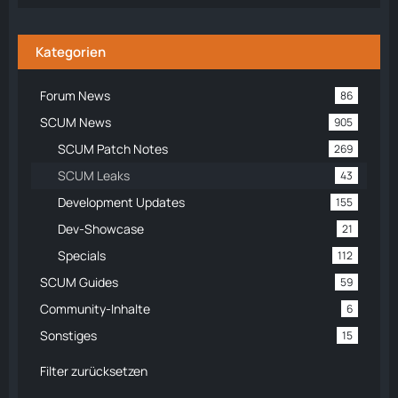
Kategorien
Forum News
86
SCUM News
905
SCUM Patch Notes
269
SCUM Leaks
43
Development Updates
155
Dev-Showcase
21
Specials
112
SCUM Guides
59
Community-Inhalte
6
Sonstiges
15
Filter zurücksetzen