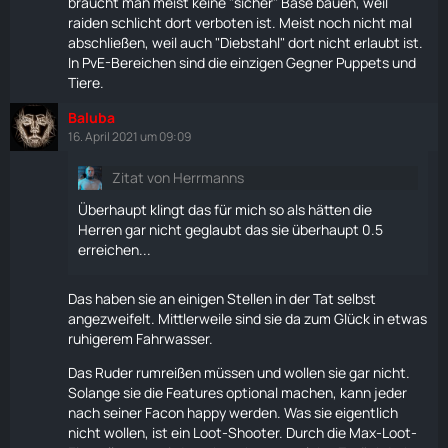
braucht man meist keine "sicher" Base bauen, weil
spielen, wenn er die Aussicht hat eine sichere Base
raiden schlicht dort verboten ist. Meist noch nicht mal
zu bauen.
abschließen, weil auch "
Diebstahl
" dort nicht erlaubt ist.
In PvE-Bereichen sind die einzigen Gegner
Puppets
und
Wenn dann ein PvP Spieler kommt und mit einem
Tiere
.
Kampfhelikopter dann die Base zum Parkplatz
umbaut ist das natürlich
Baluba
16. April 2021 um 09:09
für den PvE Spieler eine bittere Pille. Da sollten sie
einen Panikraum ermöglichen. Der muss nicht groß
Zitat von Herrmanns
sein,
Überhaupt klingt das für mich so als hätten die
aber es sollten zwei oder drei Schränke drin Platz
Herren gar nicht geglaubt das sie überhaupt 0.5
haben. So das nicht mehrere zig 100 Spielstunden
erreichen...
mit einem Angriff zu Nichte gemacht werden können.
Das wäre schon mal die richtige Richtung. Zuzüglich
Das haben sie an einigen Stellen in der Tat selbst
würde ich Kampfhubschrauber komplett weglassen.
angezweifelt. Mittlerweile sind sie da zum Glück in etwas
ruhigerem Fahrwasser.
Stattdessen würde ich Transporthubschrauber
einbinden. Das würde den kooperative Aspekt
Das Ruder rumreißen müssen und wollen sie gar nicht.
wesentlich erhöhen.
Solange sie die Features optional machen, kann jeder
nach seiner Facon happy werden. Was sie eigentlich
So das man es gar nicht alleine von der Insel schaffen
nicht wollen, ist ein Loot-Shooter. Durch die Max-Loot-
kann. Sondern nur zusammen mit anderen. Dann