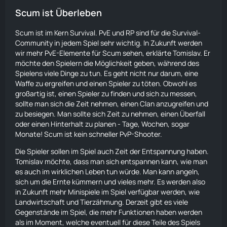
Scum ist Überleben
Scum ist im Kern
Survival
. PvE und RP sind für die
Survival
-
Community in jedem Spiel sehr wichtig. In Zukunft werden
wir mehr PvE-Elemente für Scum sehen, erklärte Tomislav. Er
möchte den Spielern die Möglichkeit geben, während des
Spielens viele Dinge zu tun. Es geht nicht nur darum, eine
Waffe zu ergreifen und einen Spieler zu töten. Obwohl es
großartig ist, einen Spieler zu finden und sich zu messen,
sollte man sich die Zeit nehmen, einen Clan anzugreifen und
zu besiegen. Man sollte sich Zeit zu nehmen, einen Überfall
oder einen Hinterhalt zu planen - Tage, Wochen, sogar
Monate! Scum ist kein schneller PvP-Shooter.
Die Spieler sollen im Spiel auch Zeit der Entspannung haben.
Tomislav möchte, dass man sich entspannen kann, wie man
es auch im wirklichen Leben tun würde. Man kann angeln,
sich um die Ernte kümmern und vieles mehr. Es werden also
in Zukunft mehr Minispiele im Spiel verfügbar werden, wie
Landwirtschaft
und Tierzähmung. Derzeit gibt es viele
Gegenstände im Spiel, die mehr Funktionen haben werden
als im Moment, welche eventuell für diese Teile des Spiels