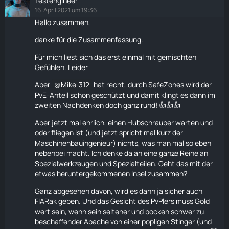
Testengineer
muss man einen Ingenieur in dem Bereich finden.
16. April 2021 um 19:36
Man kann dan auch noch die drei Ausbildungsebenen
Hallo zusammen,
dann mit einer weiterbildungsgebühr belegen. Da
wären wir auch wieder im
Handel
mit dabei.
danke für die Zusammenfassung.
Ihr seht da geht noch vieles das nicht zwangsweise
Für mich liest sich das erst einmal mit gemischten
schwierig umzusetzen ist. Man kann dies auch so
Gefühlen. Leider
implementieren das die Tec-1 extra
Aber
Mike-312
hat recht, durch SafeZones wird der
Ausbildungszentren unterhält wo man sich
PvE-Anteil schon geschützt und damit klingt es dann im
weiterbilden kann.
zweiten Nachdenken doch ganz rund! 👍👍👍
Die Grundrichtung im Spiel ist richtig, aber wenn sie
Aber jetzt mal ehrlich, einen Hubschrauber warten und
alle Spielerarten unterkriegen wollen, müssen sie auf
oder
fliegen
ist (und jetzt spricht mal kurz der
mehr Kooperation und Weiterbildung setzen.
Maschinenbauingenieur) nichts, was man mal so eben
Alles eingebunden in eine
Story
. So sind die die es
nebenbei macht. Ich denke da an eine ganze Reihe an
schaffen die Insel zu verlassen auch durch
Spezialwerkzeugen und Spezialteilen. Geht das mit der
Weiterbildung dann auch Resozialisiert.
etwas heruntergekommenen Insel zusammen?
Da würde dann die
Story
richtig Rund werden. Man
Ganz abgesehen davon, wird es dann ja sicher auch
kommt auf die Insel weil man Mist gebaut hat. Und
FlARak geben. Und das Gesicht des PvPlers muss Gold
wenn man es schafft zu überleben ist man
wert sein, wenn sein seltener und bocken schwer zu
Resozialisiert.
beschaffender Apache von einer popligen Stinger (und