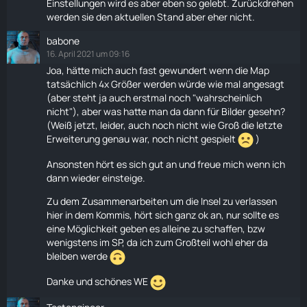
Einstellungen wird es aber eben so gelebt. Zurückdrehen
muss der PvP Spieler den PvE Spieler beschützen.
werden sie den aktuellen Stand aber eher nicht.
Damit dieser dann den Heli flugfähig bekommt. Das
babone
könnte man auf jeden Aspekt übertragen. Somit
16. April 2021 um 09:16
würde das miteinander im Vordergrund stehen.
Joa, hätte mich auch fast gewundert wenn die Map
Weil man irgendwann an den Punkt kommt, wo man
tatsächlich 4x Größer werden würde wie mal angesagt
Hilfe benötigt.
(aber steht ja auch erstmal noch "wahrscheinlich
nicht"), aber was hatte man da dann für Bilder gesehn?
RP Spieler würde ich komplett in den
Handel
mit
(Weiß jetzt, leider, auch noch nicht wie Groß die letzte
einfließen lasen. Indem man Berufe erlernen kann.
Erweiterung genau war, noch nicht gespielt
)
So kann man die zu niedrigen Basispunkte
Ansonsten hört es sich gut an und freue mich wenn ich
nachträglich erhöhen mit der Absolvierung von
dann wieder einsteige.
Ausbildungen in verschiedene Berufe.
Zu dem Zusammenarbeiten um die Insel zu verlassen
Auch hier wird dann der kooperative Spielspaß im
hier in dem Kommis, hört sich ganz ok an, nur sollte es
Vordergrund stehen. Und Ausbilden kann nur wer den
eine Möglichkeit geben es alleine zu schaffen, bzw
Meister im Beruf hat.
wenigstens im SP, da ich zum Großteil wohl eher da
bleiben werde
Und für den Meister benötigt man wieder eine
Weiterbildung und Berufserfahrung als Facharbeiter.
Danke und schönes WE
Um zum Meister ausgebildet werden zu können,