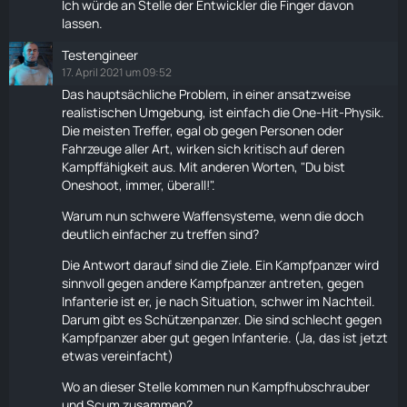
Ich würde an Stelle der Entwickler die Finger davon
lassen.
Testengineer
17. April 2021 um 09:52
Das hauptsächliche Problem, in einer ansatzweise
realistischen Umgebung, ist einfach die One-Hit-Physik.
Die meisten Treffer, egal ob gegen Personen oder
Fahrzeuge aller Art, wirken sich kritisch auf deren
Kampffähigkeit aus. Mit anderen Worten, "Du bist
Oneshoot, immer, überall!".
Warum nun schwere Waffensysteme, wenn die doch
deutlich einfacher zu treffen sind?
Die Antwort darauf sind die Ziele. Ein Kampfpanzer wird
sinnvoll gegen andere Kampfpanzer antreten, gegen
Infanterie ist er, je nach Situation, schwer im Nachteil.
Darum gibt es Schützenpanzer. Die sind schlecht gegen
Kampfpanzer aber gut gegen Infanterie. (Ja, das ist jetzt
etwas vereinfacht)
Wo an dieser Stelle kommen nun Kampfhubschrauber
und Scum zusammen?