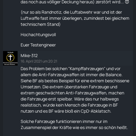
das noch aus völliger Deckung heraus) zerstört wird... 😈
Durch die Punkte die man während des spielen
absolviert hat.
(nur so als Randnotiz, die Luftabwehr war und ist der
Luftwaffe fast immer überlegen, zumindest bei gleichem
technischem Stand)
Hochachtungsvoll
Euer Testengineer
Mike-312
16. April 2021 um 20:21
Das Problem bei solchen "Kampffahrzeugen" und vor
allem die Anti-Fahrzeugwaffen ist immer die Balance.
Siehe BF als bestes Beispiel für eine extrem beschissene
Umsetzen. Die extrem überstarken Fahrzeuge und
extrem geschwächten Anti-Fahrzeugwaffen, machen
die Fahrzeuge erst spielbar. Wäre das nur halbwegs
realistisch, würde kein Mensch die Fahrzeuge in BF
nutzen und es BF wäre bloß ein CpD-Abklatsch.
Solche Fahrzeuge funktionieren immer nur im
Zusammenspiel der Kräfte wie es immer so schön heißt.