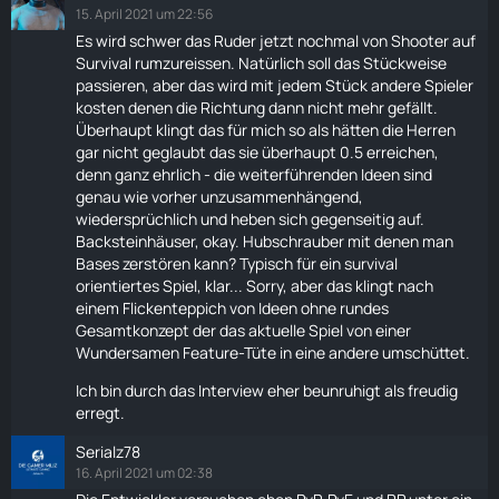
15. April 2021 um 22:56
Es wird schwer das Ruder jetzt nochmal von Shooter auf
Survival
rumzureissen. Natürlich soll das Stückweise
passieren, aber das wird mit jedem Stück andere Spieler
kosten denen die Richtung dann nicht mehr gefällt.
Überhaupt klingt das für mich so als hätten die Herren
gar nicht geglaubt das sie überhaupt 0.5 erreichen,
denn ganz ehrlich - die weiterführenden Ideen sind
genau wie vorher unzusammenhängend,
wiedersprüchlich und heben sich gegenseitig auf.
Backsteinhäuser, okay. Hubschrauber mit denen man
Bases zerstören kann? Typisch für ein
survival
orientiertes Spiel, klar... Sorry, aber das klingt nach
einem Flickenteppich von Ideen ohne rundes
Gesamtkonzept der das aktuelle Spiel von einer
Wundersamen Feature-Tüte in eine andere umschüttet.
Ich bin durch das Interview eher beunruhigt als freudig
erregt.
Serialz78
16. April 2021 um 02:38