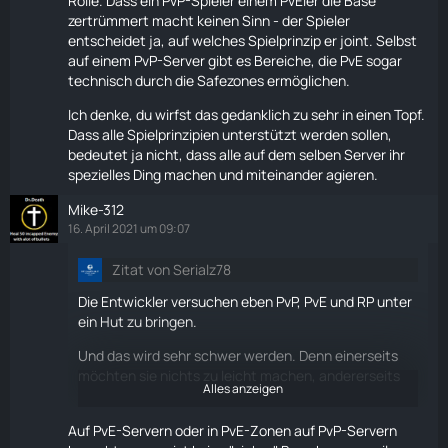
Rolle. Dass ein PvP-Spieler einem PvEler die Base
zertrümmert macht keinen Sinn - der Spieler
entscheidet ja, auf welches Spielprinzip er joint. Selbst
auf einem PvP-Server gibt es Bereiche, die PvE sogar
technisch durch die Safezones ermöglichen.
Ich denke, du wirfst das gedanklich zu sehr in einen Topf.
Dass alle Spielprinzipien unterstützt werden sollen,
bedeutet ja nicht, dass alle auf dem selben Server ihr
spezielles Ding machen und miteinander agieren.
Mike-312
16. April 2021 um 09:07
Zitat von Serialz78
Die Entwickler versuchen eben PvP, PvE und RP unter
ein Hut zu bringen.
Und das wird sehr schwer werden. Denn einerseits
möchten sie nichts zu leicht machen, andererseits
Alles anzeigen
Wollen sie keine sichere Basis. Sehr widersprüchlich.
Auf PvE-Servern oder in PvE-Zonen auf PvP-Servern
Aber der PvE Spieler ist gerne bereit lange und hart zu