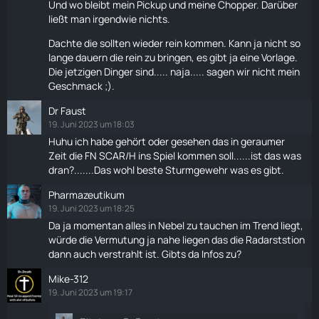
Und wo bleibt mein Pickup und meine Chopper. Darüber
ließt man irgendwie nichts.
Dachte die sollten wieder rein kommen. Kann ja nicht so
lange dauern die rein zu bringen, es gibt ja eine Vorlage.
Die jetzigen Dinger sind..... naja..... sagen wir nicht mein
Geschmack ;).
Dr Faust
19. Juni 2023 um 18:03
Huhu ich habe gehört oder gesehen das in geraumer
Zeit die FN SCAR/H ins Spiel kommen soll......ist das was
dran?.......Das wohl beste Sturmgewehr was es gibt.
Pharmazeutikum
19. Juni 2023 um 18:25
Da ja momentan alles in Nebel zu tauchen im Trend liegt,
würde die Vermutung ja nahe liegen das die Radarststion
dann auch verstrahlt ist. Gibts da Infos zu?
Mike-312
19. Juni 2023 um 19:17