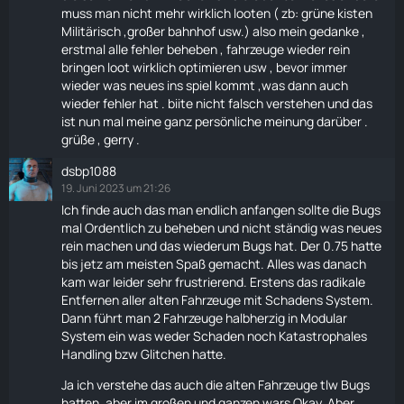
muss man nicht mehr wirklich looten ( zb: grüne kisten
Militärisch ,großer bahnhof usw.) also mein gedanke ,
erstmal alle fehler beheben , fahrzeuge wieder rein
bringen loot wirklich optimieren usw , bevor immer
wieder was neues ins spiel kommt ,was dann auch
wieder fehler hat . biite nicht falsch verstehen und das
ist nun mal meine ganz persönliche meinung darüber .
grüße , gerry .
dsbp1088
19. Juni 2023 um 21:26
Ich finde auch das man endlich anfangen sollte die Bugs
mal Ordentlich zu beheben und nicht ständig was neues
rein machen und das wiederum Bugs hat. Der 0.75 hatte
bis jetz am meisten Spaß gemacht. Alles was danach
kam war leider sehr frustrierend. Erstens das radikale
Entfernen aller alten Fahrzeuge mit Schadens System.
Dann führt man 2 Fahrzeuge halbherzig in Modular
System ein was weder Schaden noch Katastrophales
Handling bzw Glitchen hatte.
Ja ich verstehe das auch die alten Fahrzeuge tlw Bugs
hatten, aber im großen und ganzen wars Okay. Aber