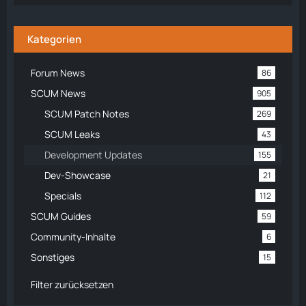
Kategorien
Forum News
86
SCUM News
905
SCUM Patch Notes
269
SCUM Leaks
43
Development Updates
155
Dev-Showcase
21
Specials
112
SCUM Guides
59
Community-Inhalte
6
Sonstiges
15
Filter zurücksetzen