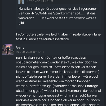
Zitat von Dr Faust
Huhu ich habe gehört oder gesehen das in geraumer
Zeit die FN SCAR/H ins Spiel kommen soll......ist das
was dran?.......Das wohl beste Sturmgewehr was es
gibt.
In Computerspielen vielleicht, aber im realen Leben. Eine
fast 20 Jahre alte Multikaliberflinte.
Gerry
19. Juni 2023 um 19:18
nun , ich kann und möchte nur hoffen das dass
spaßbarometer damit wieder steigt , welcher doch bei
vielen eher gesunken ist . bitte nicht falsch verstehen ,
ich zocke scum wann immer ich kann . doch die server (
nicht offizielle server ) werden immer leerer . wäre cool
wenn erstmal so viele fehler wie möglich behoben
werden . alte fahrzeuge ( worüber es mal eine umfrage ,
abstimmung gab ) wieder ins spiel kommen . der loot mal
wieder vernünftig angepasst wird ( militärisch) bunker
und viele andere
poi
´s lohnen sich kaum noch . nur noch
die schränke zum knacken sind brauchbar . alles andere