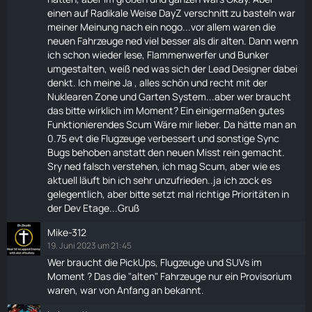
einen auf Radikale Weise DayZ verschnitt zu basteln war
meiner Meinung nach ein nogo...vor allem waren die
neuen Fahrzeuge ned viel besser als dir alten. Dann wenn
ich schon wieder lese, Flammenwerfer und Bunker
umgestalten, weiß ned was sich der Lead Designer dabei
denkt. Ich meine Ja , alles schön und recht mit der
Nuklearen Zone und
Garten
System...aber wer braucht
das bitte wirklich im Moment? Ein einigermaßen gutes
Funktionierendes Scum Wäre mir lieber. Da hätte man an
0.75 evt die Flugzeuge verbessert und sonstige Sync
Bugs behoben anstatt den neuen Misst rein gemacht.
Sry ned falsch verstehen, ich mag Scum, aber wie es
aktuell läuft bin ich sehr unzufrieden..ja ich zock es
gelegentlich, aber bitte setzt mal richtige Prioritäten in
der Dev Etage...Gruß
Mike-312
19. Juni 2023 um 21:45
Wer braucht die PickUps, Flugzeuge und SUVs im
Moment ? Das die "alten" Fahrzeuge nur ein Provisorium
waren, war von Anfang an bekannt.