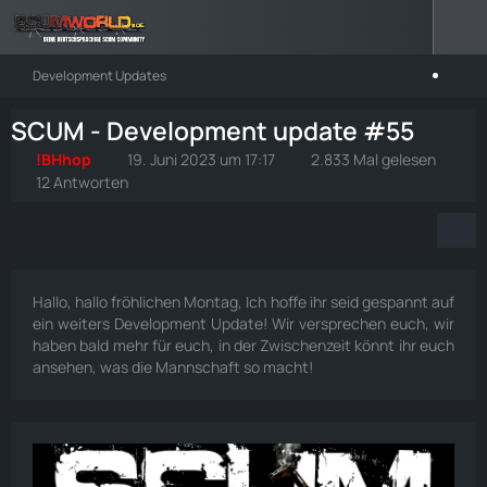
Development Updates
SCUM - Development update #55
!BHhop
19. Juni 2023 um 17:17
2.833 Mal gelesen
12 Antworten
Hallo, hallo fröhlichen Montag, Ich hoffe ihr seid gespannt auf
ein weiters Development Update! Wir versprechen euch, wir
haben bald mehr für euch, in der Zwischenzeit könnt ihr euch
ansehen, was die Mannschaft so macht!