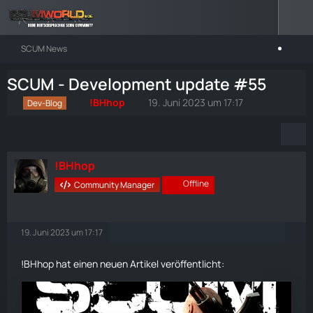
SCUM News
SCUM - Development update #55
!BHhop
19. Juni 2023 um 17:17
Dev-Blog
!BHhop
Offline
Community Manager
19. Juni 2023 um 17:17
!BHhop hat einen neuen Artikel veröffentlicht: