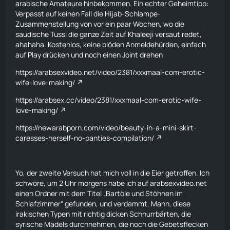
arabische Amateure hinbekommen. Ein echter Geheimtipp:
Verpasst auf keinen Fall die Hijab-Schlampe-
Zusammenstellung von vor ein paar Wochen, wo die
saudische Tussi die ganze Zeit auf Khaleeji versaut redet,
ahahaha. Kostenlos, keine blöden Anmeldehürden, einfach
auf Play drücken und noch einen Joint drehen
https://arabsexvideo.net/video/2381/xxxmaal-com-erotic-
wife-love-making/
https://arabsex.cc/video/2381/xxxmaal-com-erotic-wife-
love-making/
https://newarabporn.com/video/beauty-in-a-mini-skirt-
caresses-herself-no-panties-compilation/
Yo, der zweite Versuch hat mich voll in die Eier getroffen. Ich
schwöre, um 2 Uhr morgens habe ich auf arabsexvideo.net
einen Ordner mit dem Titel „Bartöle und Stöhnen im
Schlafzimmer“ gefunden, und verdammt, Mann, diese
irakischen Typen mit richtig dicken Schnurrbärten, die
syrische Mädels durchnehmen, die noch die Gebetsflecken