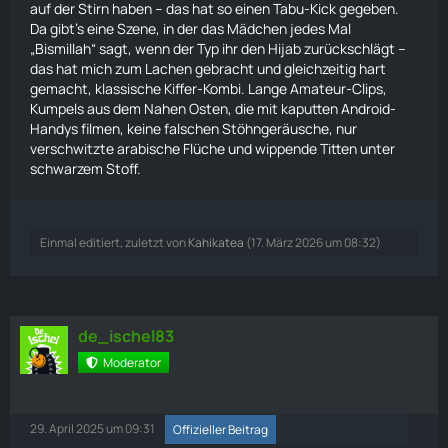
auf der Stirn haben – das hat so einen Tabu-Kick gegeben.
Da gibt’s eine Szene, in der das Mädchen jedes Mal
„Bismillah“ sagt, wenn der Typ ihr den Hijab zurückschlägt –
das hat mich zum Lachen gebracht und gleichzeitig hart
gemacht, klassische Kiffer-Kombi. Lange Amateur-Clips,
Kumpels aus dem Nahen Osten, die mit kaputten Android-
Handys filmen, keine falschen Stöhngeräusche, nur
verschwitzte arabische Flüche und wippende Titten unter
schwarzem Stoff.
Einmal editiert, zuletzt von
Kahikatea
(
17. März 2026 um 08:32
)
de_ischel83
Moderator
29. April 2025 um 09:31
Offizieller Beitrag