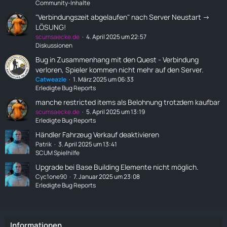
Community-Inhalte
"Verbindungszeit abgelaufen" nach Server Neustart ->
LÖSUNG!
scumsaecke.de
4. April 2025 um 22:57
Diskussionen
Bug in Zusammenhang mit den Quest - Verbindung
verloren, Spieler kommen nicht mehr auf den Server.
Catweazle
1. März 2025 um 06:33
Erledigte Bug Reports
manche restricted items als Belohnung trotzdem kaufbar
scumsaecke.de
5. April 2025 um 13:19
Erledigte Bug Reports
Händler Fahrzeug Verkauf deaktivieren
Patrik
3. April 2025 um 13:41
SCUM Spielhilfe
Upgrade bei Base Building Elemente nicht möglich.
Cyc1one90
7. Januar 2025 um 23:08
Erledigte Bug Reports
Informationen