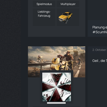
Spielmodus
Multiplayer
Lieblings-
Fahrzeug
Planung e
#ScumN
2. Oktober
Geil , di