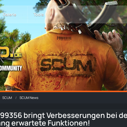
Galerie
Tools
SCUM
SCUM News
0.99356 bringt Verbesserungen bei 
lang erwartete Funktionen!