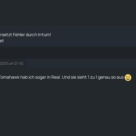
rsetzt Fehler durch Irrtum!
et
 2025 um 21:45
e Tomahawk hab ich sogar in Real. Und sie sieht 1 zu 1 genau so aus