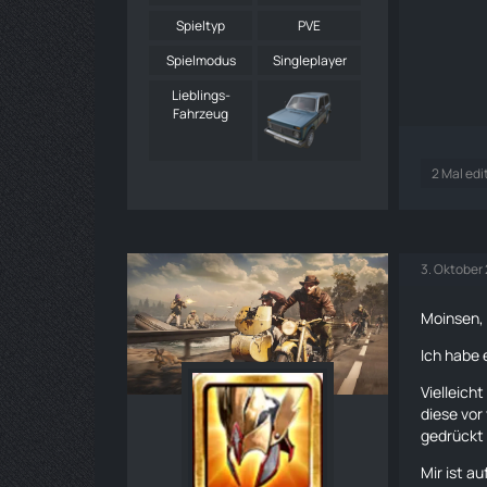
Spieltyp
PVE
Spielmodus
Singleplayer
Lieblings-
Fahrzeug
2 Mal edi
3. Oktober
Moinsen,
Ich habe 
Vielleich
diese vor
gedrückt 
Mir ist a