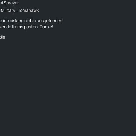
ntSprayer
_Military_Tomahawk
 ich bislang nicht rausgefunden!
lende Items posten. Danke!
dle