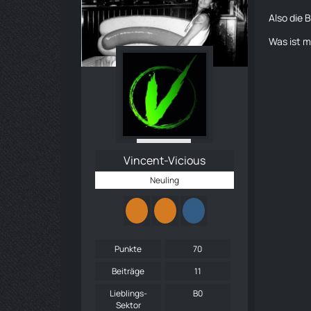
Also die 
Was ist m
Vincent-Vicious
Neuling
Punkte
70
Beiträge
11
Lieblings-
B0
Sektor