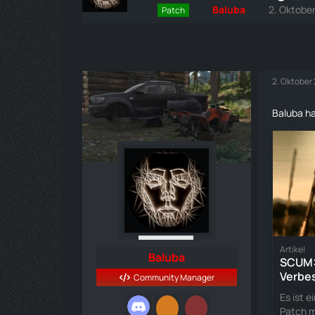
Baluba
2. Oktobe
Patch
2. Oktober
Baluba ha
Artikel
Baluba
SCUM: 
Verbe
Community Manager
Inhalt
Es ist 
Patch m