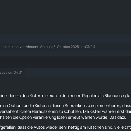
tiert, zuletzt von
Vincent-Vicious
(
3. Oktober 2025 um 03:01
)
 2025 um 04:31
eine Idee zu den Kisten die man in den neuen Regalen als Blaupause plat
t eine Option für die Kisten in diesen Schränken zu implementieren, da
 versehentlichem Herausziehen zu schützen. Die kisten währen erst d
halten die Option Verankerung lösen erneut wählen würde. Das dazu.
ufgefallen, dass die Autos wieder sehr heftig am rutschen sind, viellei