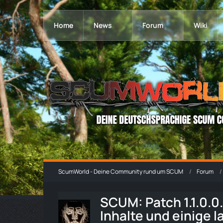
Home
News
Forum
Wiki
ScumWorld - Deine Community rund um SCUM
Forum
SCUM: Patch 1.1.0.
Inhalte und einige 