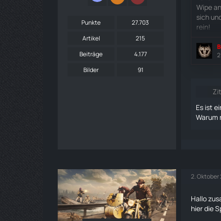
Wipe an
sich un
Punkte
27.703
rein!
Artikel
215
B
Beiträge
4.177
2
Bilder
91
Zi
Es ist 
Warum ni
2. Oktober
Hallo zu
hier die 