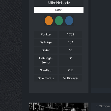
MikeNobody
Ikone
Punkte
1.762
Beiträge
283
Bilder
10
Lieblings-
B3
Sektor
Spieltyp
PVE
Spielmodus
Multiplayer
3. Oktober