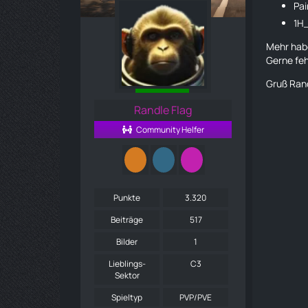
Pai
1H
Mehr habe
Gerne feh
Gruß Ran
Randle Flag
Community Helfer
Punkte
3.320
Beiträge
517
Bilder
1
Lieblings-
C3
Sektor
Spieltyp
PVP/PVE