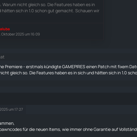
. Warum nicht gleich so. Die Features haben es in
d hätten sich in 1.0 schon gut gemacht. Schauen wir
aluba
. Oktober 2025 um 16:09
tat
eine Premiere - erstmals kündigte GAMEPIRES einen Patch mit fixem D
cht gleich so. Die Features haben es in sich und hätten sich in 1.0 sc
 2025 um 17:27
sammen,
Spawncodes für die neuen Items, wie immer ohne Garantie auf Vollständi