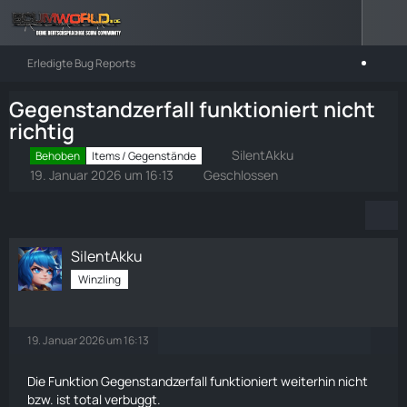
Erledigte Bug Reports
Gegenstandzerfall funktioniert nicht
richtig
SilentAkku
Behoben
Items / Gegenstände
19. Januar 2026 um 16:13
Geschlossen
SilentAkku
Winzling
19. Januar 2026 um 16:13
Die Funktion Gegenstandzerfall funktioniert weiterhin nicht
bzw. ist total verbuggt.