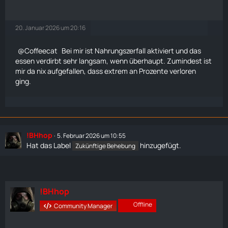
20. Januar 2026 um 20:16
Coffeecat
Bei mir ist Nahrungszerfall aktiviert und das
essen verdirbt sehr langsam, wenn überhaupt. Zumindest ist
mir da nix aufgefallen, dass extrem an Prozente verloren
ging.
!BHhop
5. Februar 2026 um 10:55
Hat das Label
hinzugefügt.
Zukünftige Behebung
!BHhop
Offline
Community Manager