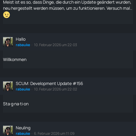
Meist ist es so, dass Dinge, die durch ein Update geändert wurden,
neu hergestellt werden müssen, um zu funktionieren. Versuch mal..
Hallo
rabauke
10. Februar 2026 um 22:03
Willkommen
SCUM: Development Update #156
rabauke
10. Februar 2026 um 22:02
Sta·g·na·ti·on
Neuling
rabauke
6. Februar 2026 um 11:09