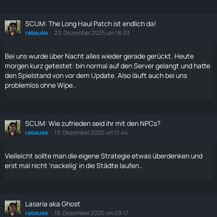
SCUM: The Long Haul Patch ist endlich da!
rabauke
23. Dezember 2025 um 18:03
Bei uns wurde über Nacht alles wieder gerade gerückt. Heute
morgen kurz getestet: bin normal auf den Server gelangt und hatte
den Spielstand von vor dem Update. Also läuft auch bei uns
problemlos ohne Wipe..
SCUM: Wie zufrieden seid ihr mit den NPCs?
rabauke
19. Dezember 2025 um 11:44
Vielleicht sollte man die eigene Strategie etwas überdenken und
erst mal nicht 'nackelig' in die Städte
laufen
..
Lasaria aka Ghost
rabauke
18. Dezember 2025 um 09:17