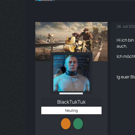
28. Juli 20
Hi ich bi
auch.
Ich möcht
lg euer B
BlackTukTuk
Neuling