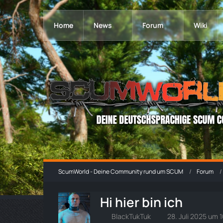
Home
News
Forum
Wiki
ScumWorld - Deine Community rund um SCUM
Forum
Hi hier bin ich
BlackTukTuk
28. Juli 2025 um 