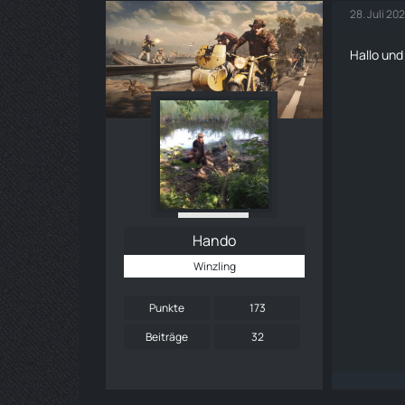
28. Juli 20
Hallo un
Hando
Winzling
Punkte
173
Beiträge
32