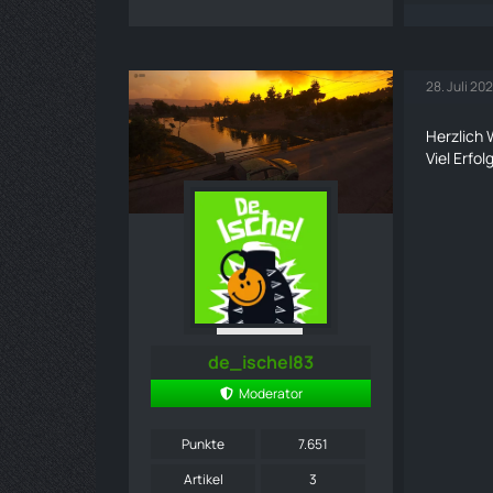
28. Juli 20
Herzlich
Viel Erfolg
de_ischel83
Moderator
Punkte
7.651
Artikel
3