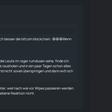
och besser die bitcoin blockchain. 🤩🤩🤩Wenn
 die Leute im
rager
rumdusen sehe, finde ich
es rausholen und in ein paar Tagen schon alles
d nicht soviel überspringen und dann evtl och
hter, weil nach wie vor Wipes passieren werden.
iebene Reaktion nicht.