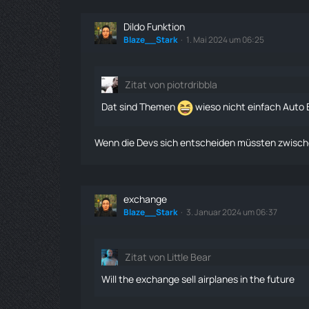
Dildo Funktion
Blaze__Stark
1. Mai 2024 um 06:25
Zitat von piotrdribbla
Dat sind Themen
wieso nicht einfach Auto B
Wenn die Devs sich entscheiden müssten zwisc
exchange
Blaze__Stark
3. Januar 2024 um 06:37
Zitat von Little Bear
Will the exchange sell airplanes in the future