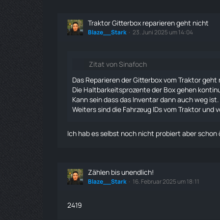
Traktor Gitterbox reparieren geht nicht
Blaze__Stark
23. Juni 2025 um 14:04
Zitat von Sinafoch
Das Reparieren der Gitterbox vom
Traktor
geht 
Die Haltbarkeitsprozente der Box gehen kontinu
Kann sein dass das Inventar dann auch weg ist.
Weiters sind die Fahrzeug IDs vom
Traktor
und vo
Ich hab es selbst noch nicht probiert aber schon
Zählen bis unendlich!
Blaze__Stark
16. Februar 2025 um 18:11
2419