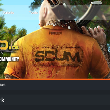
Galerie
Tools
tark
rk