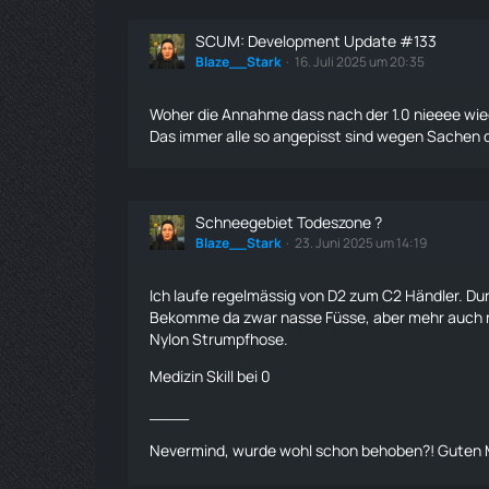
SCUM: Development Update #133
Blaze__Stark
16. Juli 2025 um 20:35
Woher die Annahme dass nach der 1.0 nieeee wie
Das immer alle so angepisst sind wegen Sachen d
Schneegebiet Todeszone ?
Blaze__Stark
23. Juni 2025 um 14:19
Ich laufe regelmässig von D2 zum C2
Händler
. Du
Bekomme da zwar nasse Füsse, aber mehr auch n
Nylon Strumpfhose.
Medizin
Skill bei 0
____
Nevermind, wurde wohl schon behoben?! Guten