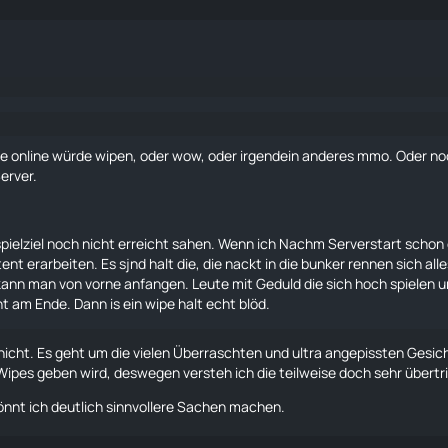
 eve online würde wipen, oder wow, oder irgendein anderes mmo. Oder n
Server.
hr spielziel noch nicht erreicht sahen. Wenn ich Nachm Serverstart schon
nt erarbeiten. Es sjnd halt die, die nackt in die bunker rennen sich all
ann man von vorne anfangen. Leute mit Geduld die sich hoch spielen un
ht am Ende. Dann is ein wipe halt echt blöd.
nicht. Es geht um die vielen Überraschten und ultra angepissten Gesic
Wipes geben wird, deswegen versteh ich die teilweise doch sehr übertr
könnt ich deutlich sinnvollere Sachen machen.