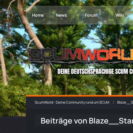
Home
News
Forum
Wiki
ScumWorld - Deine Community rund um SCUM
Blaze__S
Beiträge von Blaze__Sta