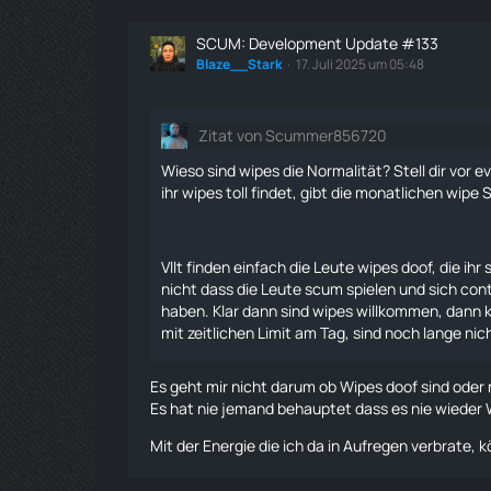
SCUM: Development Update #133
Blaze__Stark
17. Juli 2025 um 05:48
Zitat von Scummer856720
Wieso sind wipes die Normalität? Stell dir vor
ihr wipes toll findet, gibt die monatlichen wipe 
Vllt finden einfach die Leute wipes doof, die i
nicht dass die Leute scum spielen und sich conte
haben. Klar dann sind wipes willkommen, dann k
mit zeitlichen Limit am Tag, sind noch lange nic
Es geht mir nicht darum ob Wipes doof sind oder 
Es hat nie jemand behauptet dass es nie wieder 
Mit der Energie die ich da in Aufregen verbrate, 