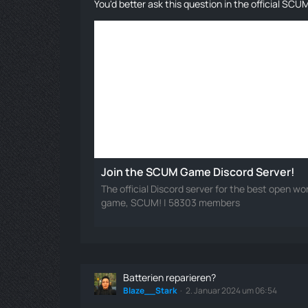
You'd better ask this question in the official SC
Join the SCUM Game Discord Server!
The official Discord server for the best open wor
game, SCUM! | 58303 members
Batterien reparieren?
Blaze__Stark
2. Januar 2024 um 06:54