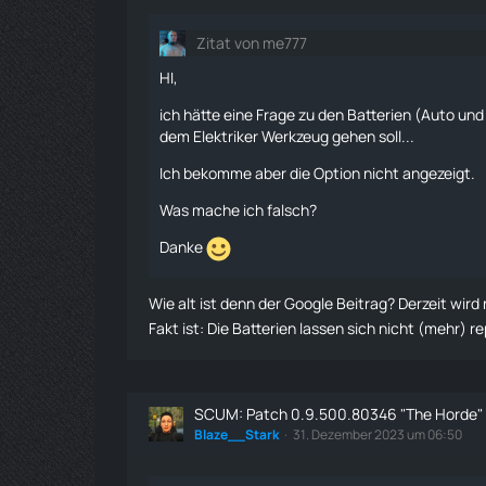
Zitat von me777
HI,
ich hätte eine Frage zu den
Batterien
(Auto und 
dem Elektriker Werkzeug gehen soll...
Ich bekomme aber die Option nicht angezeigt.
Was mache ich falsch?
Danke
Wie alt ist denn der Google Beitrag? Derzeit wir
Fakt ist: Die
Batterien
lassen sich nicht (mehr) re
SCUM: Patch 0.9.500.80346 "The Horde" i
Blaze__Stark
31. Dezember 2023 um 06:50